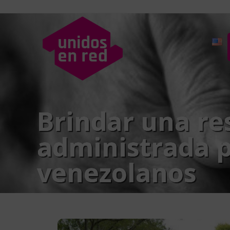
Brindar una re
administrada p
venezolanos