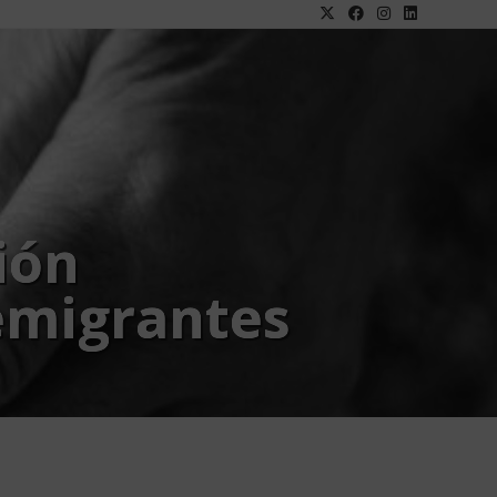
ión
emigrantes