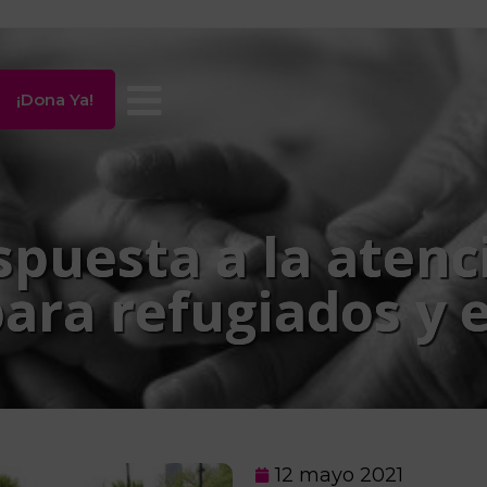
¡Dona Ya!
spuesta a la atenc
ara refugiados y 
12 mayo 2021