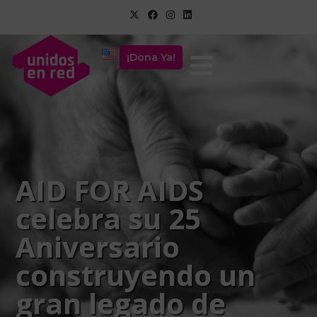
¡Dona Ya!
AID FOR AIDS
celebra su 25
Aniversario
construyendo un
gran legado de