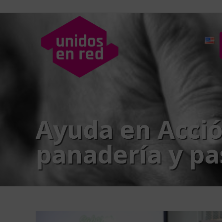
Ayuda en Acció
panadería y pa