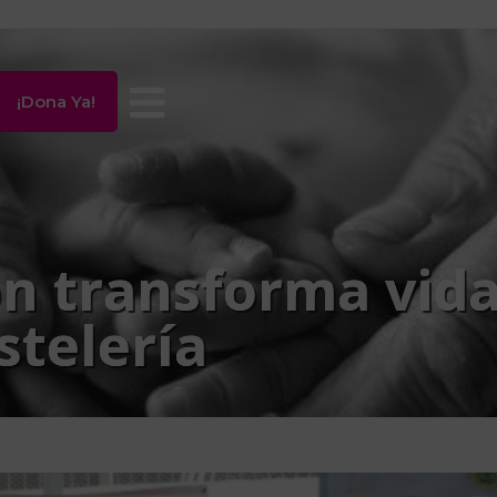
¡Dona Ya!
n transforma vidas
stelería