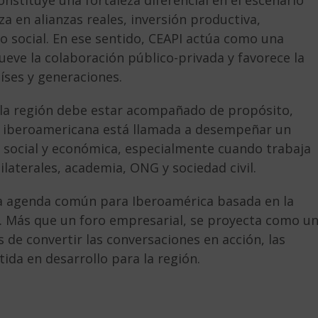
nstituye una fortaleza diferencial en el escenario
za en alianzas reales, inversión productiva,
 social. En ese sentido, CEAPI actúa como una
eve la colaboración público-privada y favorece la
íses y generaciones.
e la región debe estar acompañado de propósito,
a iberoamericana está llamada a desempeñar un
social y económica, especialmente cuando trabaja
ilaterales, academia, ONG y sociedad civil.
na agenda común para Iberoamérica basada en la
to. Más que un foro empresarial, se proyecta como u
s de convertir las conversaciones en acción, las
ida en desarrollo para la región.