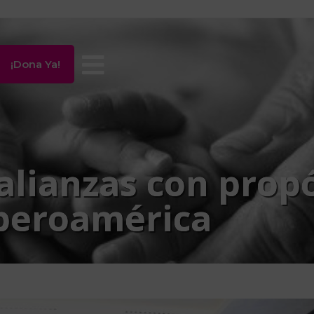
¡Dona Ya!
alianzas con propó
Iberoamérica