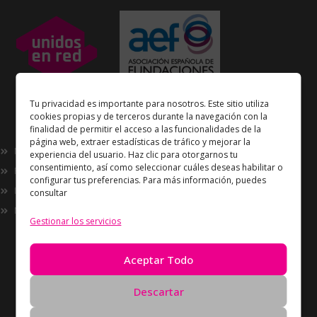
Unidos en Red
es miembro
Tu privacidad es importante para nosotros. Este sitio utiliza
de la
Asociación Española de Fundaciones
cookies propias y de terceros durante la navegación con la
finalidad de permitir el acceso a las funcionalidades de la
Enlaces de interés
página web, extraer estadísticas de tráfico y mejorar la
Nosotros
experiencia del usuario. Haz clic para otorgarnos tu
consentimiento, así como seleccionar cuáles deseas habilitar o
Proyectos
configurar tus preferencias. Para más información, puedes
Innovación
consultar
Now
Gestionar los servicios
Información
Política de Privacidad
Aceptar Todo
Política de cookies
Solicitud de Eliminación de Datos
Descartar