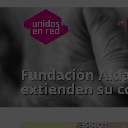
Fundación Alda
extienden su c