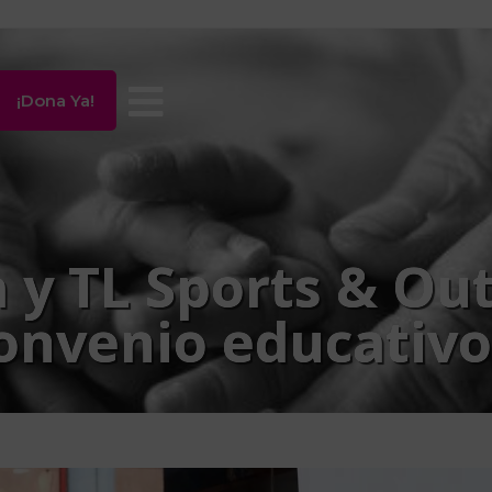
¡Dona Ya!
 y TL Sports & Ou
onvenio educativo