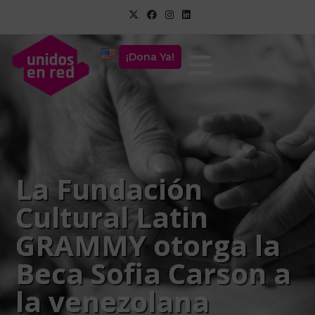
¡Dona Ya!
La Fundación
Cultural Latin
GRAMMY otorga la
Beca Sofia Carson a
la venezolana