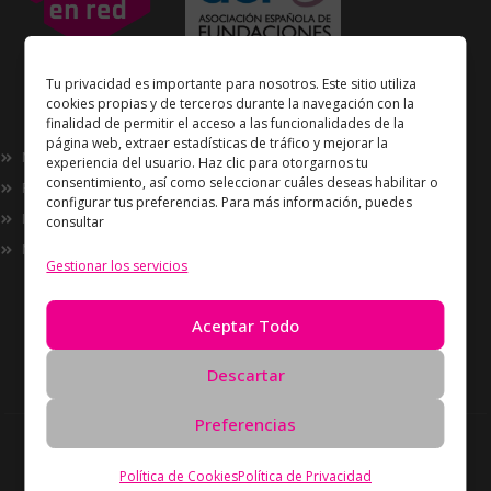
Unidos en Red
es miembro
Tu privacidad es importante para nosotros. Este sitio utiliza
de la
Asociación Española de Fundaciones
cookies propias y de terceros durante la navegación con la
finalidad de permitir el acceso a las funcionalidades de la
Enlaces de interés
página web, extraer estadísticas de tráfico y mejorar la
Nosotros
experiencia del usuario. Haz clic para otorgarnos tu
consentimiento, así como seleccionar cuáles deseas habilitar o
Proyectos
configurar tus preferencias. Para más información, puedes
Innovación
consultar
Now
Gestionar los servicios
Información
Política de Privacidad
Aceptar Todo
Política de cookies
Solicitud de Eliminación de Datos
Descartar
Preferencias
Derechos de autor Unidos en Red © 2026 Todos los
derechos reservados – Desarrollado por
Oreón
Política de Cookies
Política de Privacidad
Digital