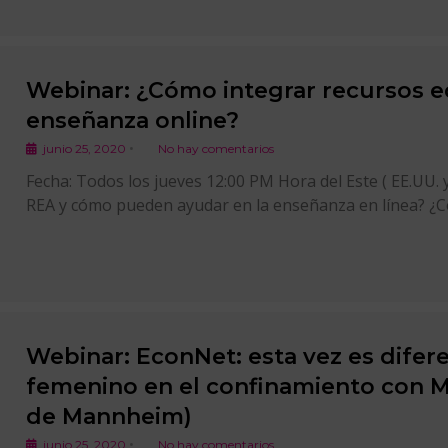
Webinar: ¿Cómo integrar recursos e
enseñanza online?
•
junio 25, 2020
No hay comentarios
Fecha: Todos los jueves 12:00 PM Hora del Este ( EE.UU.
REA y cómo pueden ayudar en la enseñanza en línea? ¿
Webinar: EconNet: esta vez es difer
femenino en el confinamiento con Mi
de Mannheim)
•
junio 25, 2020
No hay comentarios