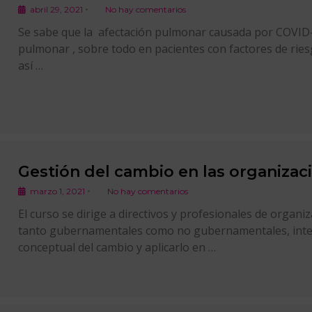
•
abril 29, 2021
No hay comentarios
Se sabe que la afectación pulmonar causada por COVID-
pulmonar , sobre todo en pacientes con factores de ries
así …
Gestión del cambio en las organizac
•
marzo 1, 2021
No hay comentarios
El curso se dirige a directivos y profesionales de organi
tanto gubernamentales como no gubernamentales, inter
conceptual del cambio y aplicarlo en …