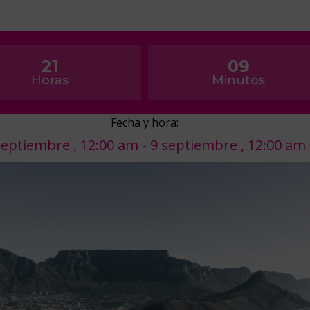
21
09
Horas
Minutos
Fecha y hora:
septiembre
,
12:00 am
-
9 septiembre
,
12:00 am