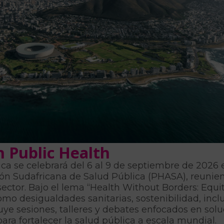
 Public Health
ca se celebrará del 6 al 9 de septiembre de 2026 
ón Sudafricana de Salud Pública (PHASA), reunien
sector. Bajo el lema “Health Without Borders: Equity
mo desigualdades sanitarias, sostenibilidad, inc
ye sesiones, talleres y debates enfocados en soluc
ara fortalecer la salud pública a escala mundial.