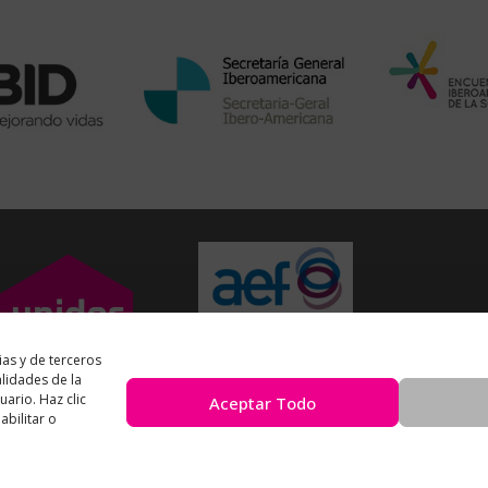
ias y de terceros
alidades de la
uario. Haz clic
Aceptar Todo
bilitar o
Unidos en Red
es miembro
de la
Asociación Española de Fundaciones