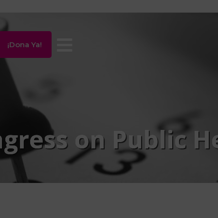
¡Dona Ya!
gress on Public H