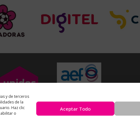
ias y de terceros
alidades de la
uario. Haz clic
Aceptar Todo
bilitar o
Unidos en Red
es miembro
de la
Asociación Española de Fundaciones
s en Red © 2026 Todos los derechos reservados – Desar