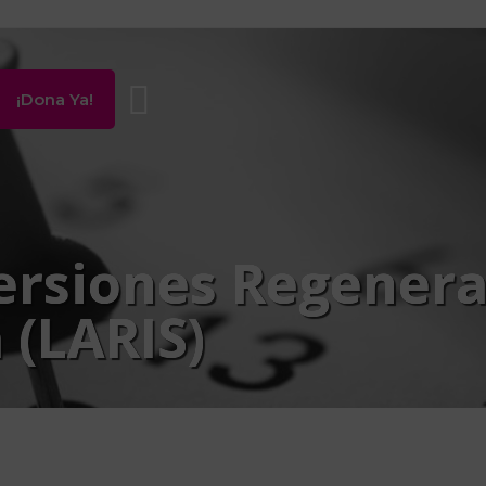
¡Dona Ya!
ersiones Regenera
 (LARIS)