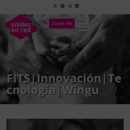
¡Dona Ya!
FITS|Innovación|Te
cnología|Wingu