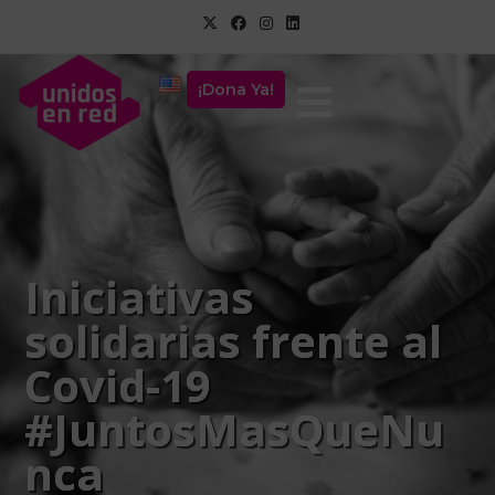
¡Dona Ya!
Iniciativas
solidarias frente al
Covid-19
#JuntosMasQueNu
nca