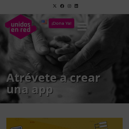
¡Dona Ya!
Atrévete a crear
una app