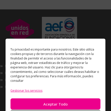
Unidos en Red
es miembro
Tu privacidad es importante para nosotros. Este sitio utiliza
de la
Asociación Española de Fundaciones
cookies propias y de terceros durante la navegación con la
finalidad de permitir el acceso a las funcionalidades de la
Enlaces de interés
página web, extraer estadísticas de tráfico y mejorar la
Nosotros
experiencia del usuario. Haz clic para otorgarnos tu
consentimiento, así como seleccionar cuáles deseas habilitar o
Proyectos
configurar tus preferencias. Para más información, puedes
Innovación
consultar
Now
Gestionar los servicios
Información
Política de Privacidad
Aceptar Todo
Política de cookies