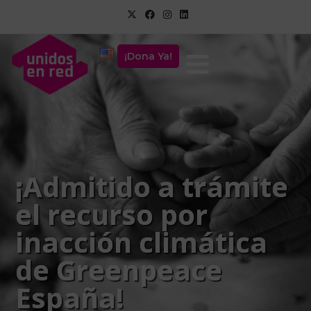
¡Dona Ya!
¡Admitido a trámite
el recurso por
inacción climática
de Greenpeace
España!