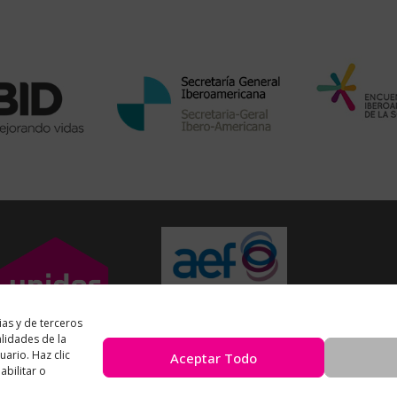
ias y de terceros
alidades de la
uario. Haz clic
Aceptar Todo
bilitar o
Unidos en Red
es miembro