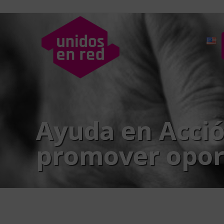
Ayuda en Acció
promover oport