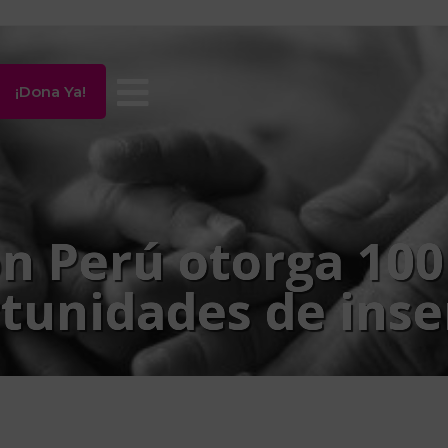
¡Dona Ya!
n Perú otorga 100
unidades de inser