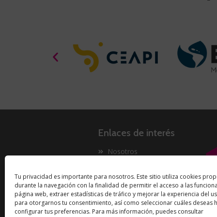
Enlaces de interés
Nosotros
Proyectos
Tu privacidad es importante para nosotros. Este sitio utiliza cookies prop
Innovación
durante la navegación con la finalidad de permitir el acceso a las funcion
Now
página web, extraer estadísticas de tráfico y mejorar la experiencia del us
para otorgarnos tu consentimiento, así como seleccionar cuáles deseas ha
configurar tus preferencias. Para más información, puedes consultar