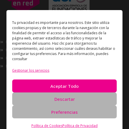
Unidos en Red
es miembro
Tu privacidad es importante para nosotros. Este sitio utiliza
de la
Asociación Española de Fundaciones
cookies propias y de terceros durante la navegación con la
finalidad de permitir el acceso a las funcionalidades de la
Enlaces de interés
página web, extraer estadísticas de tráfico y mejorar la
Nosotros
experiencia del usuario. Haz clic para otorgarnos tu
consentimiento, así como seleccionar cuáles deseas habilitar o
Proyectos
configurar tus preferencias. Para más información, puedes
Innovación
consultar
Now
Gestionar los servicios
Información
Política de Privacidad
Aceptar Todo
Política de cookies
Solicitud de Eliminación de Datos
Descartar
Preferencias
Derechos de autor Unidos en Red © 2026 Todos los
derechos reservados – Desarrollado por
Oreón
Política de Cookies
Política de Privacidad
Digital