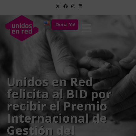
¡Dona Ya!
Unidos en Red
felicita al BID por
recibir el Premio
Internacional de
Gestión del