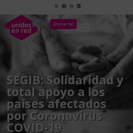
¡Dona Ya!
SEGIB: Solidaridad y
total apoyo a los
países afectados
por Coronavirus
COVID-19