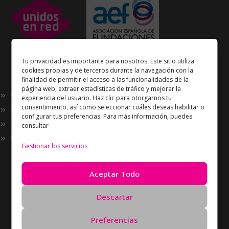
Unidos en Red
es miembro
Tu privacidad es importante para nosotros. Este sitio utiliza
de la
Asociación Española de Fundaciones
cookies propias y de terceros durante la navegación con la
finalidad de permitir el acceso a las funcionalidades de la
Enlaces de interés
página web, extraer estadísticas de tráfico y mejorar la
Nosotros
experiencia del usuario. Haz clic para otorgarnos tu
consentimiento, así como seleccionar cuáles deseas habilitar o
Proyectos
configurar tus preferencias. Para más información, puedes
Innovación
consultar
Now
Gestionar los servicios
Información
Política de Privacidad
Aceptar Todo
Política de cookies
Solicitud de Eliminación de Datos
Descartar
Preferencias
Derechos de autor Unidos en Red © 2026 Todos los