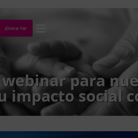
¡Dona Ya!
webinar para nue
 impacto social 