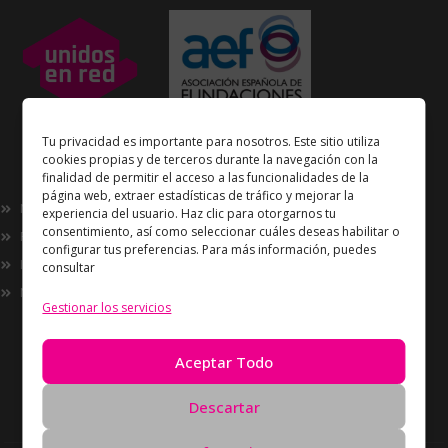
Unidos en Red
es miembro
Tu privacidad es importante para nosotros. Este sitio utiliza
de la
Asociación Española de Fundaciones
cookies propias y de terceros durante la navegación con la
finalidad de permitir el acceso a las funcionalidades de la
Enlaces de interés
página web, extraer estadísticas de tráfico y mejorar la
Nosotros
experiencia del usuario. Haz clic para otorgarnos tu
consentimiento, así como seleccionar cuáles deseas habilitar o
Proyectos
configurar tus preferencias. Para más información, puedes
Innovación
consultar
Now
Gestionar los servicios
Información
Política de Privacidad
Aceptar Todo
Política de cookies
Solicitud de Eliminación de Datos
Descartar