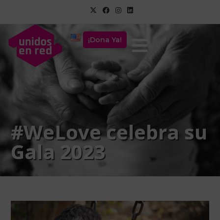
¡Dona Ya!
#WeLove celebra su
Gala 2023