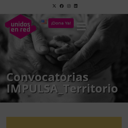
¡Dona Ya!
Convocatorias
IMPULSA_Territorio