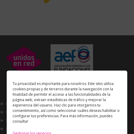
Unidos en Red
es miembro
Tu privacidad es importante para nosotros. Este sitio utiliza
de la
Asociación Española de Fundaciones
cookies propias y de terceros durante la navegación con la
finalidad de permitir el acceso a las funcionalidades de la
Enlaces de interés
página web, extraer estadísticas de tráfico y mejorar la
Nosotros
experiencia del usuario. Haz clic para otorgarnos tu
consentimiento, así como seleccionar cuáles deseas habilitar o
Proyectos
configurar tus preferencias. Para más información, puedes
Innovación
consultar
Now
Gestionar los servicios