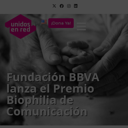
¡Dona Ya!
Fundación BBVA
lanza el Premio
Biophilia de
Comunicación