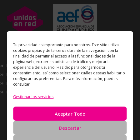
Unidos en Red
es miembro
Tu privacidad es importante para nosotros. Este sitio utiliza
de la
Asociación Española de Fundaciones
cookies propias y de terceros durante la navegación con la
finalidad de permitir el acceso a las funcionalidades de la
Enlaces de interés
página web, extraer estadísticas de tráfico y mejorar la
Nosotros
experiencia del usuario. Haz clic para otorgarnos tu
consentimiento, así como seleccionar cuáles deseas habilitar o
Proyectos
configurar tus preferencias. Para más información, puedes
Innovación
consultar
Now
Gestionar los servicios
Información
Política de Privacidad
Aceptar Todo
Política de cookies
Solicitud de Eliminación de Datos
Descartar