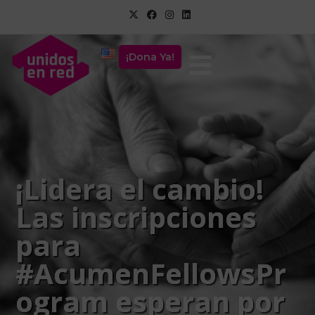
¡Dona Ya!
¡Lidera el cambio!
Las inscripciones
para
#AcumenFellowsPr
ogram esperan por