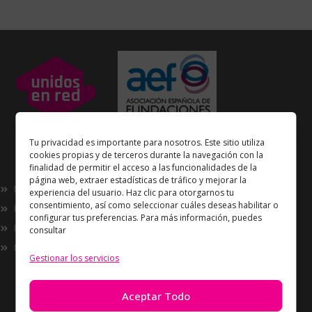
Unidos en Red
es miembro
Tu privacidad es importante para nosotros. Este sitio utiliza
de la
Asociación Española de Fundaciones
cookies propias y de terceros durante la navegación con la
finalidad de permitir el acceso a las funcionalidades de la
Enlaces de interés
página web, extraer estadísticas de tráfico y mejorar la
Nosotros
experiencia del usuario. Haz clic para otorgarnos tu
consentimiento, así como seleccionar cuáles deseas habilitar o
Proyectos
configurar tus preferencias. Para más información, puedes
Innovación
consultar
Now
Gestionar los servicios
Información
Política de Privacidad
Aceptar Todo
Política de cookies