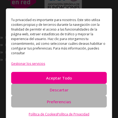
Unidos en Red
es miembro
Tu privacidad es importante para nosotros. Este sitio utiliza
de la
Asociación Española de Fundaciones
cookies propias y de terceros durante la navegación con la
finalidad de permitir el acceso a las funcionalidades de la
Enlaces de interés
página web, extraer estadísticas de tráfico y mejorar la
Nosotros
experiencia del usuario. Haz clic para otorgarnos tu
consentimiento, así como seleccionar cuáles deseas habilitar o
Proyectos
configurar tus preferencias. Para más información, puedes
Innovación
consultar
Now
Gestionar los servicios
Información
Política de Privacidad
Aceptar Todo
Política de cookies
Solicitud de Eliminación de Datos
Descartar
Preferencias
Derechos de autor Unidos en Red © 2026 Todos los
derechos reservados – Desarrollado por
Oreón
Política de Cookies
Política de Privacidad
Digital