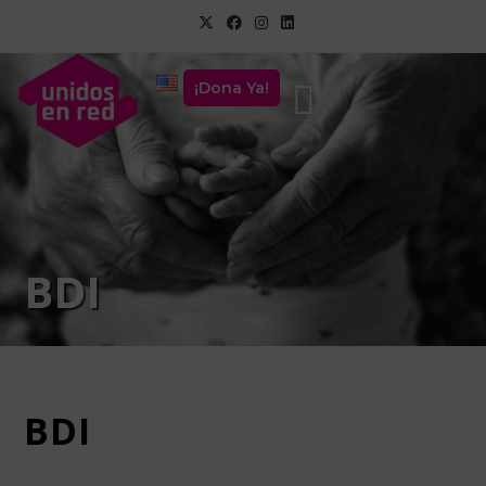
¡Dona Ya!
BDI
BDI