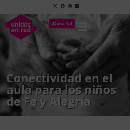
¡Dona Ya!
Conectividad en el
aula para los niños
de Fe y Alegría