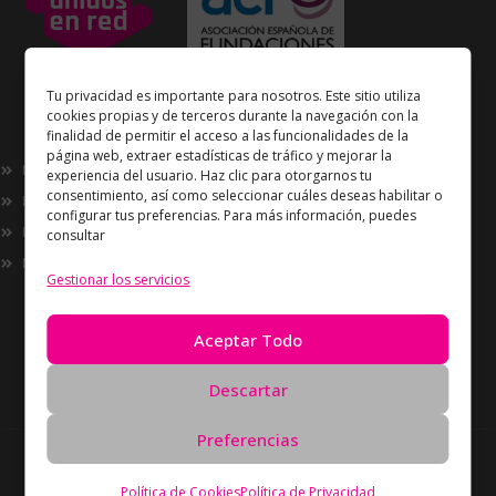
Unidos en Red
es miembro
Tu privacidad es importante para nosotros. Este sitio utiliza
de la
Asociación Española de Fundaciones
cookies propias y de terceros durante la navegación con la
finalidad de permitir el acceso a las funcionalidades de la
Enlaces de interés
página web, extraer estadísticas de tráfico y mejorar la
Nosotros
experiencia del usuario. Haz clic para otorgarnos tu
consentimiento, así como seleccionar cuáles deseas habilitar o
Proyectos
configurar tus preferencias. Para más información, puedes
Innovación
consultar
Now
Gestionar los servicios
Información
Política de Privacidad
Aceptar Todo
Política de cookies
Solicitud de Eliminación de Datos
Descartar
Preferencias
Derechos de autor Unidos en Red © 2026 Todos los
derechos reservados – Desarrollado por
Oreón
Política de Cookies
Política de Privacidad
Digital