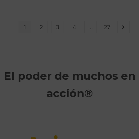
1
2
3
4
…
27
El poder de muchos en
acción®