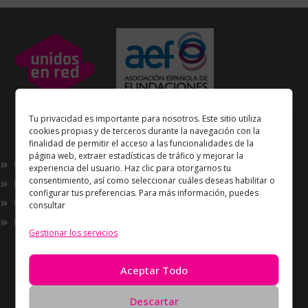
Unidos en Red
es miembro
Tu privacidad es importante para nosotros. Este sitio utiliza
de la
Asociación Española de Fundaciones
cookies propias y de terceros durante la navegación con la
finalidad de permitir el acceso a las funcionalidades de la
Enlaces de interés
página web, extraer estadísticas de tráfico y mejorar la
Nosotros
experiencia del usuario. Haz clic para otorgarnos tu
consentimiento, así como seleccionar cuáles deseas habilitar o
Proyectos
configurar tus preferencias. Para más información, puedes
Innovación
consultar
Now
Gestionar los servicios
Información
Política de Privacidad
Aceptar Todo
Política de cookies
Solicitud de Eliminación de Datos
Descartar