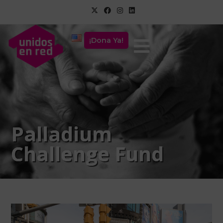
¡Dona Ya!
Palladium
Challenge Fund