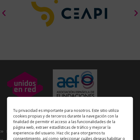
Unidos en Red
es miembro
Tu privacidad es importante para nosotros. Este sitio utiliza
de la
Asociación Española de Fundaciones
cookies propias y de terceros durante la navegación con la
finalidad de permitir el acceso a las funcionalidades de la
Enlaces de interés
página web, extraer estadísticas de tráfico y mejorar la
Nosotros
experiencia del usuario. Haz clic para otorgarnos tu
consentimiento, así como seleccionar cuáles deseas habilitar o