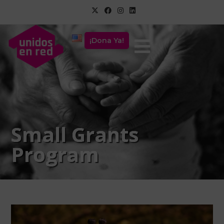
¡Dona Ya!
Small Grants
Program