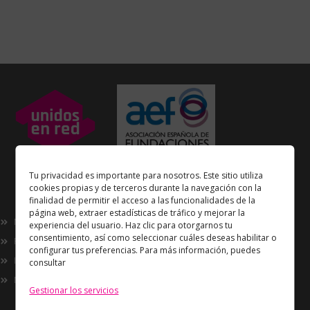
Unidos en Red
es miembro
Tu privacidad es importante para nosotros. Este sitio utiliza
de la
Asociación Española de Fundaciones
cookies propias y de terceros durante la navegación con la
finalidad de permitir el acceso a las funcionalidades de la
Enlaces de interés
página web, extraer estadísticas de tráfico y mejorar la
Nosotros
experiencia del usuario. Haz clic para otorgarnos tu
consentimiento, así como seleccionar cuáles deseas habilitar o
Proyectos
configurar tus preferencias. Para más información, puedes
Innovación
consultar
Now
Gestionar los servicios
Información