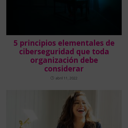
5 principios elementales de
ciberseguridad que toda
organización debe
considerar
abril 11, 2022