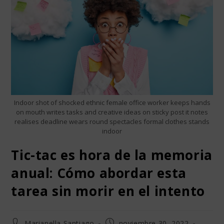
Indoor shot of shocked ethnic female office worker keeps hands
on mouth writes tasks and creative ideas on sticky post it notes
realises deadline wears round spectacles formal clothes stands
indoor
Tic-tac es hora de la memoria
anual: Cómo abordar esta
tarea sin morir en el intento
Marianella Santiago
noviembre 30, 2022